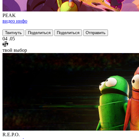
PEAK
видео
инфо
Твитнуть
Поделиться
Поделиться
Отправить
04
.05
твой выбор
R.E.P.O.