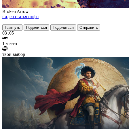
Broken Arrow
видео
статья
инфо
Твитнуть
Поделиться
Поделиться
Отправить
03
.05
1 место
твой выбор