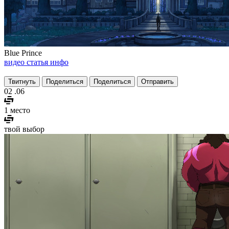
Blue Prince
видео
статья
инфо
Твитнуть
Поделиться
Поделиться
Отправить
02
.06
1 место
твой выбор