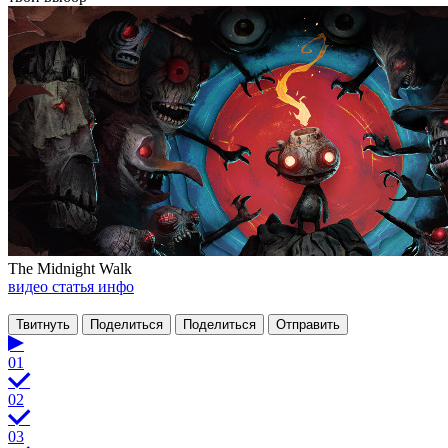
The Midnight Walk
видео
статья
инфо
Твитнуть
Поделиться
Поделиться
Отправить
01
02
03