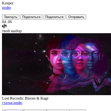
Keeper
инфо
Твитнуть
Поделиться
Поделиться
Отправить
04
.06
твой выбор
Lost Records: Bloom & Rage
статья
инфо