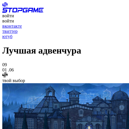
войти
войти
вконтакте
твиттер
ютуб
Лучшая адвенчура
09
01
.06
твой выбор